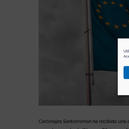
Uti
Ace
Cartonajes Santorromán ha recibido una 