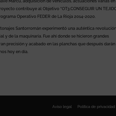
Nave Marcu, adquisición de vehículos, actuaciones varias en
 proyecto contribuye al Objetivo “OT3.CONSEGUIR UN TEJID
grama Operativo FEDER de La Rioja 2014-2020.
artonajes Santorromán experimentó una auténtica revolució
al y de la maquinaria. Fue ahí donde se hicieron grandes
gran precisión y acabado en las planchas que después darán
os hoy en día.
Aviso legal
Política de privacidad