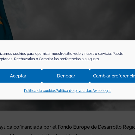
lizamos cookies para optimizar nuestro sitio web y nuestro servicio. Puede
ptarlas, Rechazarlas o Cambiar las preferencias a su gusto.
Aceptar
Denegar
Cambiar preferenci
Política de cookies
Política de privacidad
Aviso legal
ayuda cofinanciada por el Fondo Europe de Desarrollo Regi