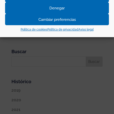
requieran una imagen más cuidada. Con esta
novedad, actualmente podemos ofrecer
Denegar
hasta
42 calidades
diferentes para cubrir la
Cambiar preferencias
demanda del mercado.
Política de cookies
Política de privacidad
Aviso legal
Buscar
Histórico
2019
2020
2021