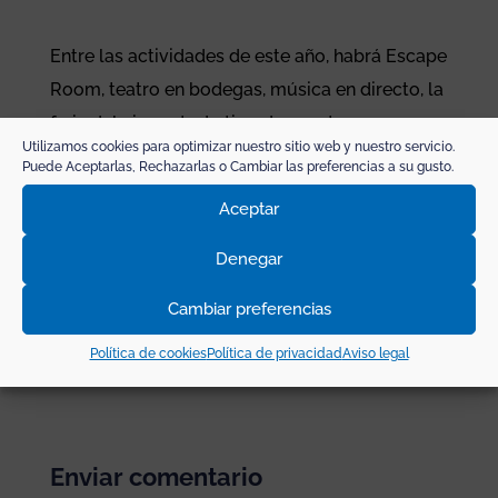
Entre las actividades de este año, habrá Escape
Room, teatro en bodegas, música en directo, la
feria del vino, y todo tipo de eventos
Utilizamos cookies para optimizar nuestro sitio web y nuestro servicio.
relacionados con el mundo vitivinícola.
Puede Aceptarlas, Rechazarlas o Cambiar las preferencias a su gusto.
Aceptar
Este año tendrá lugar los días 1 y 2 de junio en
la Plaza de España de Aldeanueva.
Denegar
Cambiar preferencias
Política de cookies
Política de privacidad
Aviso legal
Enviar comentario