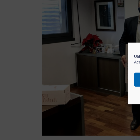
Uti
Ace