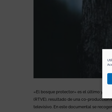
Uti
Ace
«El bosque protector» es el último y más
(RTVE), resultado de una co-producción en
televisivo. En este documental se recoge