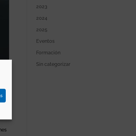
2023
2024
2025
Eventos
Formación
Sin categorizar
as
a
nes