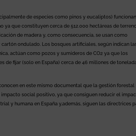
cipalmente de especies como pinos y eucaliptos) funciona
 ya que constituyen cerca de 512.000 hectáreas de terreno
abricación de madera y, como consecuencia, se usan como
 cartón ondulado. Los bosques artificiales, según indican la
cnica, actúan como pozos y sumideros de CO2 ya que los
s de fijar (solo en España) cerca de 46 millones de tonelad
reconocen en este mismo documental que la gestión forestal
n impacto social positivo, ya que consiguen reducir el impac
strial y humana en España y,además, siguen las directrices p