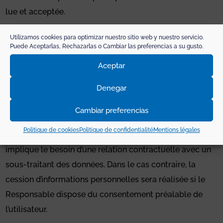
lue et acceptée.
Utilizamos cookies para optimizar nuestro sitio web y nuestro servicio.
Puede Aceptarlas, Rechazarlas o Cambiar las preferencias a su gusto.
DESTINATAIRES
Aceptar
À quels destinataires seront communiquées vos
Denegar
informations ?
Les informations données ne seront pas cédées à des
Cambiar preferencias
tiers, sauf si ladite cession est réalisée dans le cadre d’un
Politique de cookies
Politique de confidentialité
Mentions légales
impératif légal ou lorsque la prestation d’un service
implique le besoin d’une relation contractuelle avec un
sous-traitant des données. Dans le cas contraire, la
cession d’informations personnelles sera réalisée si le
Responsable dispose du consentement préalable de
l’utilisateur.