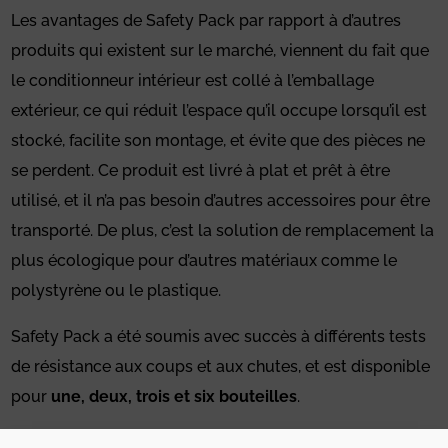
Les avantages de Safety Pack par rapport à d’autres
produits qui existent sur le marché, viennent du fait que
le conditionneur intérieur est collé à l’emballage
extérieur, ce qui réduit l’espace qu’il occupe lorsqu’il est
stocké, facilite son montage, et évite que des pièces ne
se perdent. Ce produit est livré à plat et prêt à être
utilisé, et il n’a pas besoin d’autres accessoires pour être
transporté. De plus, c’est la solution de remplacement la
plus écologique pour d’autres matériaux comme le
polystyrène ou le plastique.
Safety Pack a été soumis avec succès à différents tests
de résistance aux coups et aux chutes, et est disponible
pour
une, deux, trois et six bouteilles
.