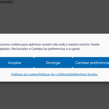
uivants :
captcha dans les formulaires pour éviter le SPAM. Ce cookie e
lizamos cookies para optimizar nuestro sitio web y nuestro servicio. Puede
ptarlas, Rechazarlas o Cambiar las preferencias a su gusto.
Aceptar
Denegar
Cambiar preferenci
Politique de cookies
Politique de confidentialité
Mentions légales