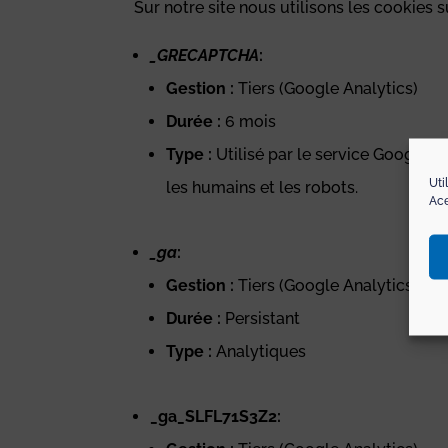
Sur notre site nous utilisons les cookies s
_GRECAPTCHA
:
Gestion :
Tiers (Google Analytics)
Durée :
6 mois
Type :
Utilisé par le service Google Re
Uti
les humains et les robots.
Ace
_ga
:
Gestion :
Tiers (Google Analytics)
Durée :
Persistant
Type :
Analytiques
_ga_SLFL71S3Z2: