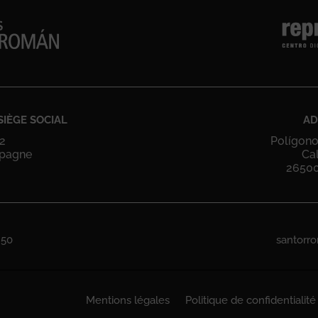
SIÈGE SOCIAL
AD
32
Polígono 
spagne
Ca
26500
 50
santorr
Mentions légales
Politique de confidentialité