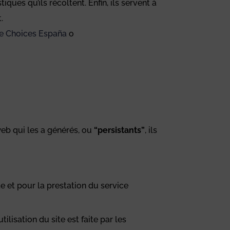
ques qu’ils récoltent. Enfin, ils servent à
.
ne Choices España
o
 web qui les a générés, ou
“persistants”
, ils
te et pour la prestation du service
lisation du site est faite par les